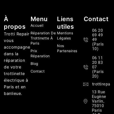
À
Menu
Liens
Contact
propos
utiles
Accueil
06 20
Réparation De
Mentions
Trotti Repair
69 49
Trottinette À
Légales
49
vous
Paris
(Paris
Nos
accompagne
10)
Prix
Partenaires
dans la
Réparation
06 11
réparation
20 83
Blog
de votre
07
Contact
(Paris
trottinette
20)
électrique à
trottirepa
Paris et en
13 Rue
banlieue.
Eugène
Varlin,
75010
Paris