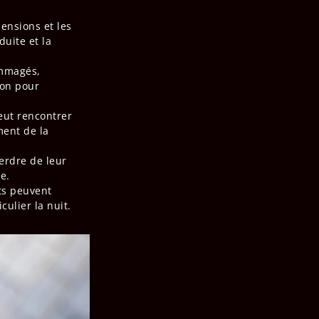
ensions et les
duite et la
ommagés,
ion pour
peut rencontrer
ment de la
erdre de leur
e.
ts peuvent
culier la nuit.