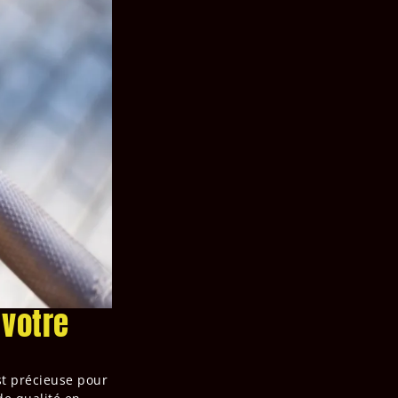
 votre
st précieuse pour