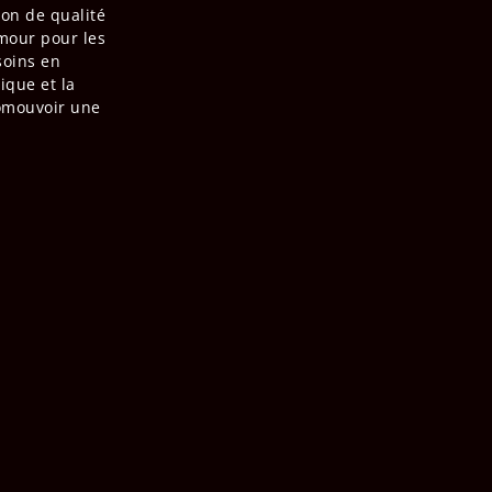
ion de qualité
amour pour les
soins en
ique et la
romouvoir une