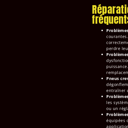
Réparati
fréquent
Problèmes 
courantes.
correcteme
perdre leu
Problèmes
dysfonctio
puissance.
remplacem
Pneus crev
dégonfleme
entraîner u
Problèmes 
les systèm
ou un régl
Problèmes
équipées d
applicatio