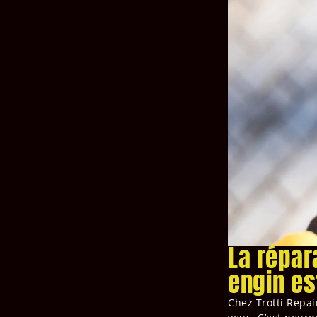
La répara
engin es
Chez Trotti Repai