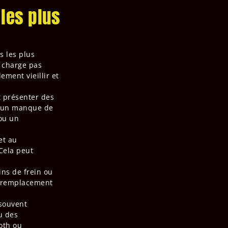
 les plus
s les plus
e charge pas
ment vieillir et
t présenter des
u un manque de
 ou un
et au
 Cela peut
ins de frein ou
un remplacement
 souvent
u des
oth ou