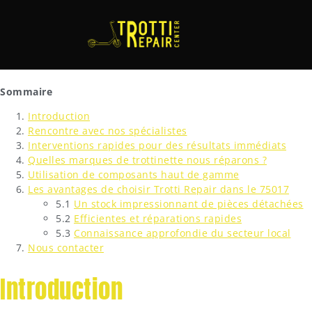
Sommaire
Introduction
Rencontre avec nos spécialistes
Interventions rapides pour des résultats immédiats
Quelles marques de trottinette nous réparons ?
Utilisation de composants haut de gamme
Les avantages de choisir Trotti Repair dans le 75017
5.1
Un stock impressionnant de pièces détachées
5.2
Efficientes et réparations rapides
5.3
Connaissance approfondie du secteur local
Nous contacter
Introduction