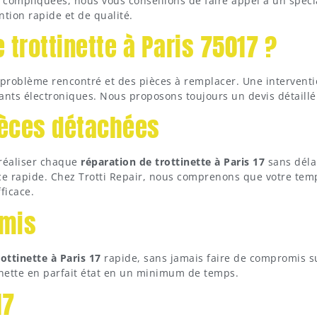
ompliquées, nous vous conseillons de faire appel à un spécia
ntion rapide et de qualité.
 trottinette à Paris 75017 ?
roblème rencontré et des pièces à remplacer. Une intervent
nts électroniques. Nous proposons toujours un devis détaillé
ièces détachées
 réaliser chaque
réparation de trottinette à Paris 17
sans délai
vice rapide. Chez Trotti Repair, nous comprenons que votre tem
ficace.
omis
ottinette à Paris 17
rapide, sans jamais faire de compromis sur
tinette en parfait état en un minimum de temps.
17