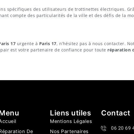
ns spécifiques des utilisateurs de trottinettes électriques. Gr
nant compte des particularités de la ville et des défis de la mo
Paris 17
urgente à
Paris 17
, n’hésitez pas à nous contacter. No
Repair est votre partenaire de confiance pour toute
réparation d
Menu
Liens utiles
Contact
Accueil
Mentions Légales
06 20 69 
Réparation De
Nos Partenaires