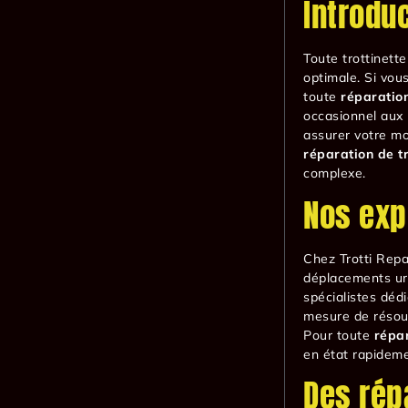
Introdu
Toute trottinett
optimale. Si vou
toute
réparation
occasionnel aux
assurer votre mo
réparation de tr
complexe.
Nos exp
Chez Trotti Repa
déplacements u
spécialistes déd
mesure de résoud
Pour toute
répar
en état rapideme
Des rép