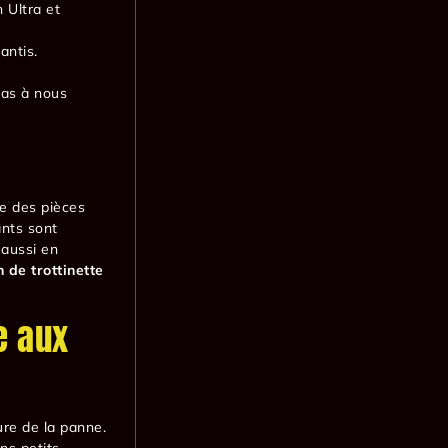
 Ultra et
antis.
 pas à nous
se des pièces
ants sont
 aussi en
 de trottinette
e aux
ure de la panne.
ns petits