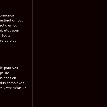
rformance
estination pour
uotidien ou
it état pour
r toute
ure ou plus
le pour vos
ipe de
ns sont en
plus complexes.
re votre véhicule