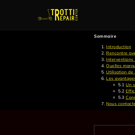
Sommaire
Introduction
Rencontre ave
Interventions
Quelles marqu
Utilisation 
Les avantages 
5.1
Un s
5.2
Effi
5.3
Conn
Nous contact