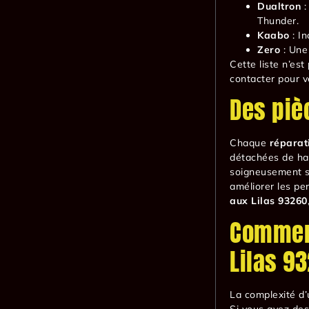
Dualtron
:
Thunder.
Kaabo
: I
Zero
: Une
Cette liste n’est
contacter pour vé
Des piè
Chaque
réparati
détachées de hau
soigneusement sé
améliorer les pe
aux Lilas 93260
Comment
Lilas 9
La complexité d
Si vous avez des