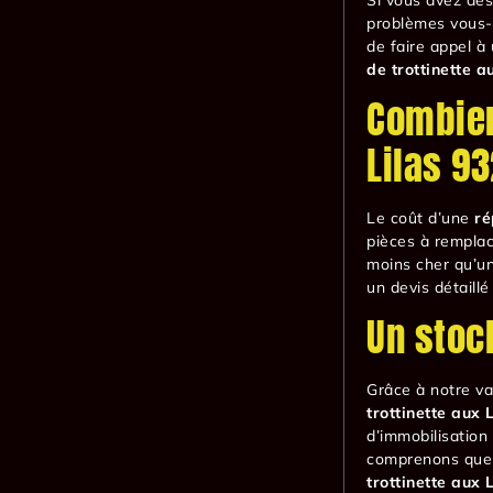
problèmes vous-
de faire appel à
de trottinette a
Combien
Lilas 9
Le coût d’une
ré
pièces à remplac
moins cher qu’u
un devis détaill
Un stoc
Grâce à notre v
trottinette aux 
d’immobilisation 
comprenons que v
trottinette aux 