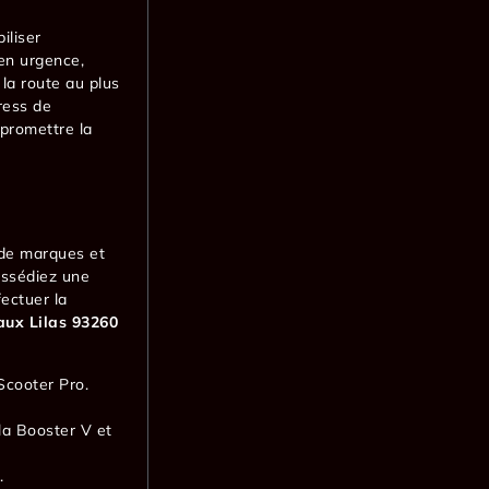
iliser
n urgence,
la route au plus
ress de
promettre la
 de marques et
ossédiez une
fectuer la
 aux Lilas 93260
 Scooter Pro.
la Booster V et
.