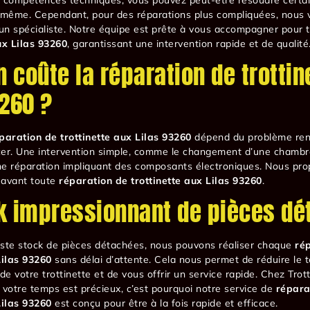
même. Cependant, pour des réparations plus compliquées, nous v
 un spécialiste. Notre équipe est prête à vous accompagner pour 
ux Lilas 93260
, garantissant une intervention rapide et de qualité
 coûte la réparation de trottin
3260 ?
paration de trottinette aux Lilas 93260
dépend du problème ren
er. Une intervention simple, comme le changement d’une chambre
ne réparation impliquant des composants électroniques. Nous pro
é avant toute
réparation de trottinette aux Lilas 93260
.
k impressionnant de pièces d
aste stock de pièces détachées, nous pouvons réaliser chaque
ré
Lilas 93260
sans délai d’attente. Cela nous permet de réduire le 
de votre trottinette et de vous offrir un service rapide. Chez Trot
otre temps est précieux, c’est pourquoi notre service de
répara
Lilas 93260
est conçu pour être à la fois rapide et efficace.