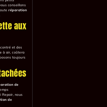
ous conseillons
toute
réparation
.
ette aux
contré et des
 à air, coûtera
posons toujours
étachées
paration de
temps
ti Repair, nous
tion de