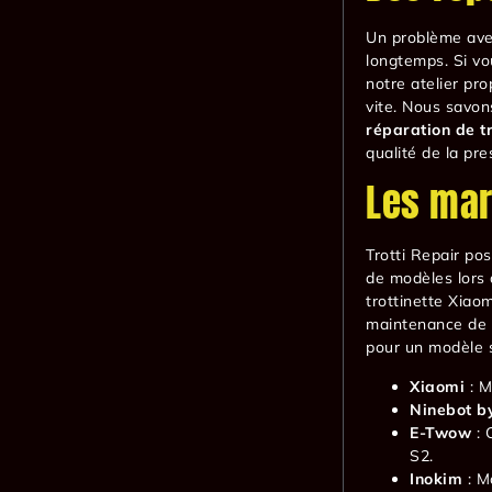
Un problème avec
longtemps. Si v
notre atelier pr
vite. Nous savon
réparation de tr
qualité de la pre
Les mar
Trotti Repair po
de modèles lors
trottinette Xiaom
maintenance de 
pour un modèle s
Xiaomi
: M
Ninebot b
E-Twow
: 
S2.
Inokim
: M