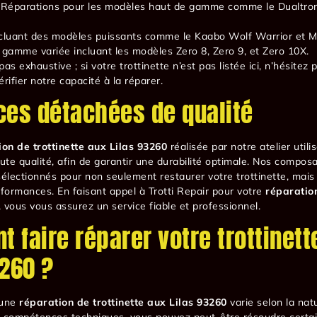
 Réparations pour les modèles haut de gamme comme le Dualtron
ncluant des modèles puissants comme le Kaabo Wolf Warrior et M
 gamme variée incluant les modèles Zero 8, Zero 9, et Zero 10X.
 pas exhaustive ; si votre trottinette n’est pas listée ici, n’hésitez
rifier notre capacité à la réparer.
ces détachées de qualité
on de trottinette aux Lilas 93260
réalisée par notre atelier utili
te qualité, afin de garantir une durabilité optimale. Nos compos
lectionnés pour non seulement restaurer votre trottinette, mais
rformances. En faisant appel à Trotti Repair pour votre
réparation
, vous vous assurez un service fiable et professionnel.
 faire réparer votre trottinett
3260 ?
’une
réparation de trottinette aux Lilas 93260
varie selon la nat
 compétences techniques, vous pouvez peut-être résoudre certai