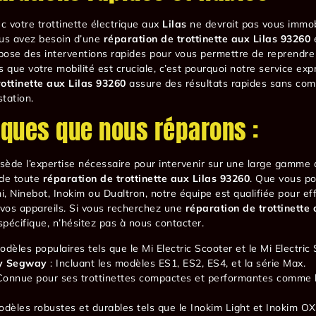
 votre trottinette électrique aux
Lilas
ne devrait pas vous immob
ous avez besoin d’une
réparation de trottinette aux Lilas 93260
e
opose des interventions rapides pour vous permettre de reprendre 
s que votre mobilité est cruciale, c’est pourquoi notre service exp
ottinette aux Lilas 93260
assure des résultats rapides sans com
station.
ques que nous réparons :
ssède l’expertise nécessaire pour intervenir sur une large gamme
 de toute
réparation de trottinette aux Lilas 93260
. Que vous p
i, Ninebot, Inokim ou Dualtron, notre équipe est qualifiée pour ef
vos appareils. Si vous recherchez une
réparation de trottinette
pécifique, n’hésitez pas à nous contacter.
odèles populaires tels que le Mi Electric Scooter et le Mi Electric
y Segway
: Incluant les modèles ES1, ES2, ES4, et la série Max.
Connue pour ses trottinettes compactes et performantes comme 
odèles robustes et durables tels que le Inokim Light et Inokim OX