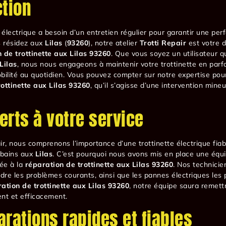
ction
e électrique a besoin d’un entretien régulier pour garantir une pe
s résidez aux
Lilas
(
93260
), notre atelier
Trotti Repair
est votre d
 de trottinette aux Lilas 93260
. Que vous soyez un utilisateur q
Lilas
, nous nous engageons à maintenir votre trottinette en parfa
bilité au quotidien. Vous pouvez compter sur notre expertise pou
ottinette aux Lilas 93260
, qu’il s’agisse d’une intervention mine
erts à votre service
ir, nous comprenons l’importance d’une trottinette électrique fiab
rbains aux
Lilas
. C’est pourquoi nous avons mis en place une équ
iée à la
réparation de trottinette aux Lilas 93260
. Nos technicie
re les problèmes courants, ainsi que les pannes électriques les 
ation de trottinette aux Lilas 93260
, notre équipe saura remett
nt et efficacement.
arations rapides et fiables