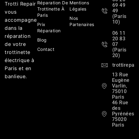
Réparation De
Mentions
Trotti Repair
69 49
Trottinette À
Légales
49
vous
Paris
(Paris
Nos
accompagne
10)
Prix
Partenaires
dans la
Réparation
06 11
réparation
20 83
Blog
de votre
07
Contact
(Paris
trottinette
20)
électrique à
trottirepa
Paris et en
13 Rue
banlieue.
Eugène
Varlin,
75010
Paris
46 Rue
des
Pyrénées,
75020
Paris