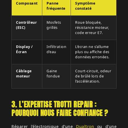
Composant
Panne
Symptôme
fréquente
constaté
Contrôleur
Mosfets
Roue bloquée,
(ESC)
grillés
résistance moteur,
code erreur E7.
Display /
Infiltration
L’écran ne s’allume
Écran
d’eau
plus ou affiche des
données erronées.
Câblage
Gaine
Court-circuit, odeur
moteur
fondue
de brûlé lors de
l’accélération.
3. L’EXPERTISE TROTTI REPAIR :
POURQUOI NOUS FAIRE CONFIANCE ?
Réparer l’électronique d’une
Dualtron
ou d’une