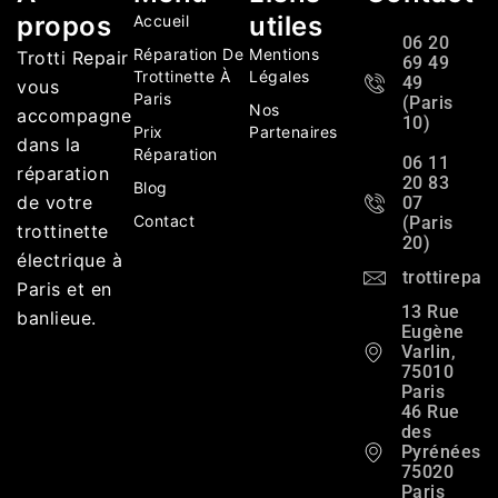
propos
utiles
Accueil
06 20
Réparation De
Mentions
Trotti Repair
69 49
Trottinette À
Légales
49
vous
Paris
(Paris
Nos
accompagne
10)
Prix
Partenaires
dans la
Réparation
06 11
réparation
20 83
Blog
de votre
07
Contact
(Paris
trottinette
20)
électrique à
trottirepa
Paris et en
13 Rue
banlieue.
Eugène
Varlin,
75010
Paris
46 Rue
des
Pyrénées,
75020
Paris